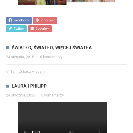
Facebook
Pinterest
Twitter
Google+
ŚWIATŁO, ŚWIATŁO, WIĘCEJ ŚWIATŁA….
24 sierpnia, 2015
·
0 komentarzy
12
Zobacz więcej
LAURA I PHILIPP
24 stycznia, 2023
·
0 komentarzy