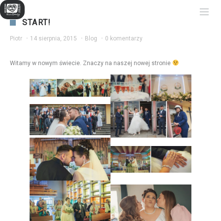
START!
Piotr
·
14 sierpnia, 2015
·
Blog
·
0 komentarzy
Witamy w nowym świecie. Znaczy na naszej nowej stronie