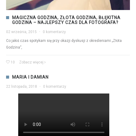
MAGICZNA GODZINA, ZŁOTA GODZINA, BŁĘKITNA
GODZINA – NAJLEPSZY CZAS DLA FOTOGRAFA?
02 września, 2015
·
0 komentarzy
Co jakiś czas spotykam się przy okazji dyskusji z określeniami „Złota
Godzina”,
10
Zobacz więcej
MARIA I DAMIAN
22 listopada, 2018
·
0 komentarzy