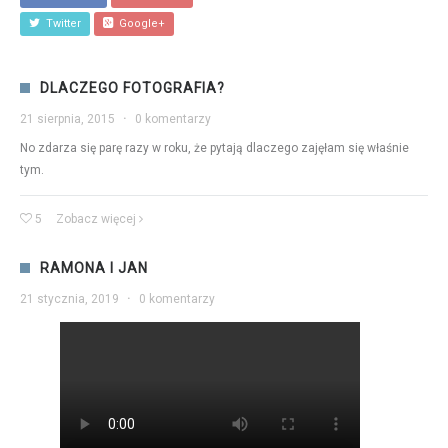
Twitter
Google+
DLACZEGO FOTOGRAFIA?
21 sierpnia, 2015
·
0 komentarzy
No zdarza się parę razy w roku, że pytają dlaczego zajęłam się właśnie
tym.
5
Zobacz więcej
RAMONA I JAN
21 stycznia, 2019
·
0 komentarzy