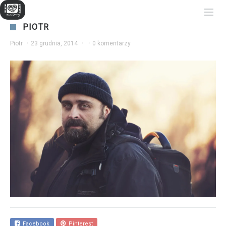
PIOTR
Piotr
·
23 grudnia, 2014
·
·
0 komentarzy
Facebook
Pinterest